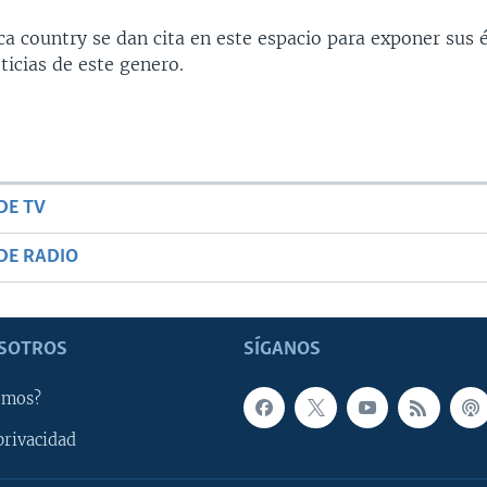
ca country se dan cita en este espacio para exponer sus 
ticias de este genero.
DE TV
DE RADIO
SOTROS
SÍGANOS
omos?
privacidad