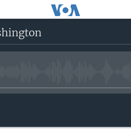
shington
No media source currently avail