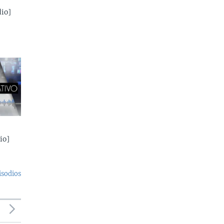
io]
io]
isodios