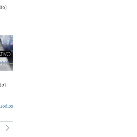
io]
io]
isodios