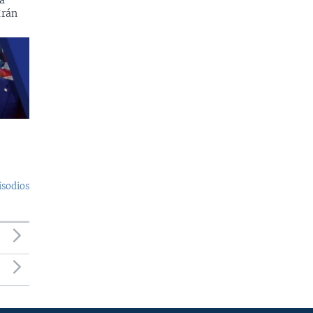
a
Irán
isodios