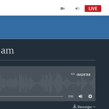
LIVE
30am
INSERTAR
able
3:00
Descargar