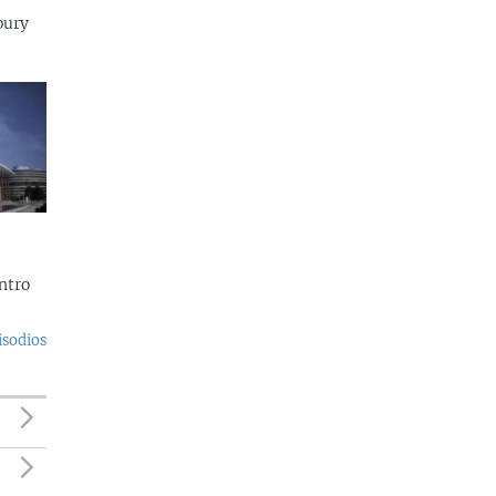
bury
ntro
isodios