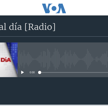
l día [Radio]
No media source currently avail
0:00