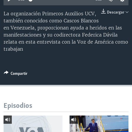
MULTIMEDIA
VENEZUELA
NICARAGUA
ECONOMÍA
Descargar
La organización Primeros Auxilios UCV,
PROGRAMAS TV
BRASIL
ENTRETENIMIENTO Y CULTURA
VIDEOS
también conocidos como Cascos Blancos
RADIO
TECNOLOGÍA
FOTOGRAFÍA
EL MUNDO AL DÍA
en Venezuela, proporcionan ayuda a heridos en las
manifestaciones y su codirectora Federica Dávila
DIRECT
DEPORTES
AUDIOS
FORO INTERAMERICANO
AVANCE INFORMATIVO
relata en esta entrevista con la Voz de América como
DOCUMENTALES DE LA VOA
CIENCIA Y SALUD
VISIÓN 360
AUDIONOTICIAS
trabajan
LAS CLAVES
BUENOS DÍAS AMÉRICA
Learning English
PANORAMA
ESTADOS UNIDOS AL DÍA
Compartir
SÍGANOS
EL MUNDO AL DÍA [RADIO]
FORO [RADIO]
DEPORTIVO INTERNACIONAL
Episodios
Idiomas
NOTA ECONÓMICA
ENTRETENIMIENTO