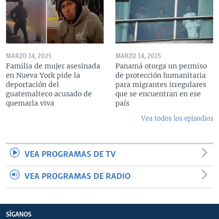
MARZO 14, 2025
MARZO 14, 2025
Familia de mujer asesinada
Panamá otorga un permiso
en Nueva York pide la
de protección humanitaria
deportación del
para migrantes irregulares
guatemalteco acusado de
que se encuentran en ese
quemarla viva
país
Vea todos los episodios
VEA PROGRAMAS DE TV
VEA PROGRAMAS DE RADIO
SÍGANOS