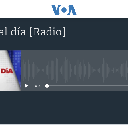
l día [Radio]
No media source currently avail
0:00