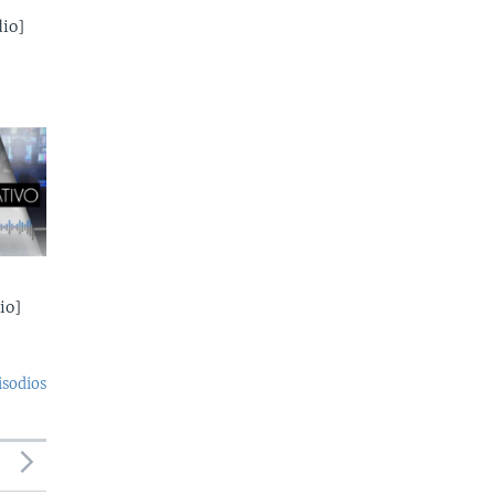
io]
io]
isodios