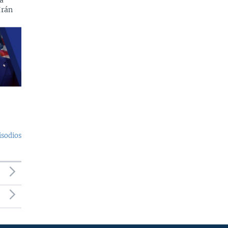
a
Irán
isodios