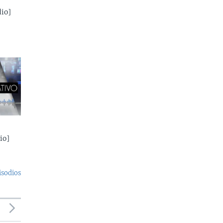
io]
io]
isodios