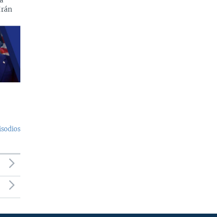
a
Irán
isodios