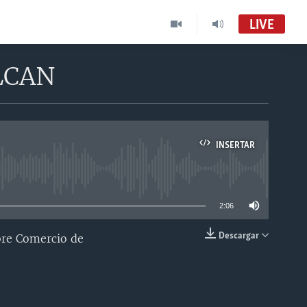
LIVE
TLCAN
INSERTAR
able
2:06
Descargar
bre Comercio de
INSERTAR