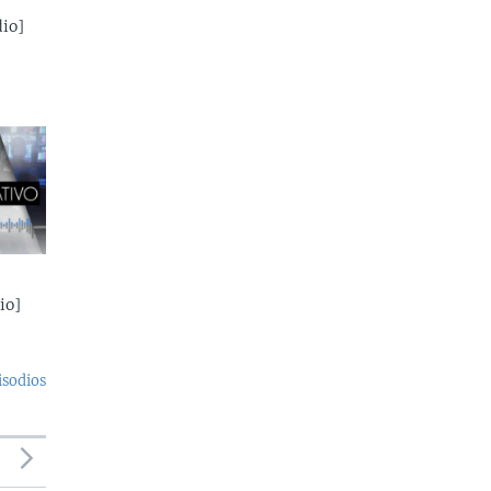
io]
io]
isodios