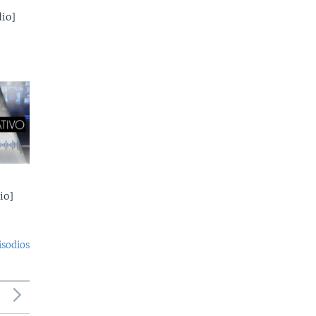
io]
io]
isodios