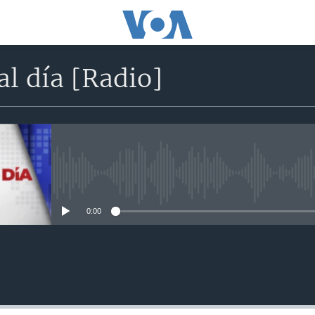
l día [Radio]
No media source currently avail
0:00