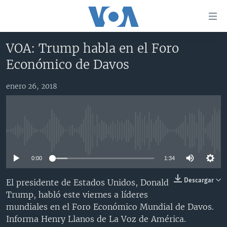
Enlaces
para
accesibilidad
VOA: Trump habla en el Foro
Salte
AMÉRICA DEL NORTE
Económico de Davos
al
ELECCIONES EEUU 2024
EEUU
contenido
enero 26, 2018
principal
VOA VERIFICA
MÉXICO
ELECCIONES EEUU
Salte
AMÉRICA LATINA
HAITÍ
VOTO DIVIDIDO
VOA VERIFICA UCRANIA/RUSIA
al
navegador
CHINA EN AMÉRICA LATINA
VOA VERIFICA INMIGRACIÓN
ARGENTINA
No media source currently available
principal
CENTROAMÉRICA
VOA VERIFICA AMÉRICA LATINA
BOLIVIA
Salte
0:00
1:34
a
OTRAS SECCIONES
COLOMBIA
COSTA RICA
búsqueda
ESPECIALES DE LA VOA
CHILE
EL SALVADOR
INMIGRACIÓN
Descargar
El presidente de Estados Unidos, Donald
Trump, habló este viernes a líderes
LIBERTAD DE PRENSA
PERÚ
GUATEMALA
LIBERTAD DE PRENSA
mundiales en el Foro Económico Mundial de Davos.
UCRANIA
ECUADOR
HONDURAS
MUNDO
Informa Henry Llanos de La Voz de América.