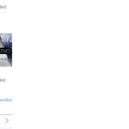
io]
io]
isodios