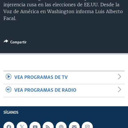
injerencia rusa en las elecciones de EE.UU. Desde la
MULTIMEDIA
VENEZUELA
NICARAGUA
ECONOMÍA
Voz de América en Washington informa Luis Alberto
PROGRAMAS TV
BRASIL
ENTRETENIMIENTO Y CULTURA
VIDEOS
Facal.
RADIO
TECNOLOGÍA
FOTOGRAFÍA
EL MUNDO AL DÍA
DIRECT
DEPORTES
AUDIOS
FORO INTERAMERICANO
AVANCE INFORMATIVO
Compartir
DOCUMENTALES DE LA VOA
CIENCIA Y SALUD
VISIÓN 360
AUDIONOTICIAS
LAS CLAVES
BUENOS DÍAS AMÉRICA
Learning English
PANORAMA
ESTADOS UNIDOS AL DÍA
SÍGANOS
EL MUNDO AL DÍA [RADIO]
VEA PROGRAMAS DE TV
FORO [RADIO]
VEA PROGRAMAS DE RADIO
DEPORTIVO INTERNACIONAL
Idiomas
NOTA ECONÓMICA
SÍGANOS
ENTRETENIMIENTO