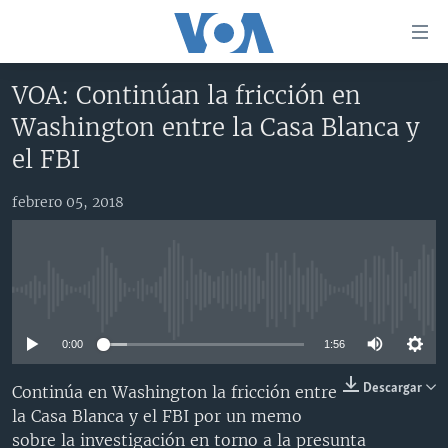
Enlaces
para
accesibilidad
VOA: Continúan la fricción en
Salte
AMÉRICA DEL NORTE
Washington entre la Casa Blanca y
al
ELECCIONES EEUU 2024
EEUU
el FBI
contenido
principal
VOA VERIFICA
MÉXICO
ELECCIONES EEUU
Salte
febrero 05, 2018
AMÉRICA LATINA
HAITÍ
VOTO DIVIDIDO
VOA VERIFICA UCRANIA/RUSIA
al
navegador
CHINA EN AMÉRICA LATINA
VOA VERIFICA INMIGRACIÓN
ARGENTINA
principal
CENTROAMÉRICA
VOA VERIFICA AMÉRICA LATINA
BOLIVIA
Salte
No media source currently available
a
OTRAS SECCIONES
COLOMBIA
COSTA RICA
búsqueda
0:00
1:56
ESPECIALES DE LA VOA
CHILE
EL SALVADOR
INMIGRACIÓN
Descargar
Continúa en Washington la fricción entre
LIBERTAD DE PRENSA
PERÚ
GUATEMALA
LIBERTAD DE PRENSA
la Casa Blanca y el FBI por un memo
UCRANIA
ECUADOR
HONDURAS
MUNDO
sobre la investigación en torno a la presunta