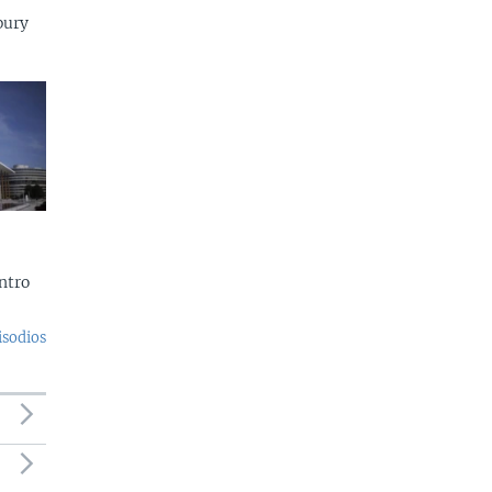
bury
ntro
isodios