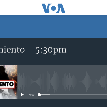
miento - 5:30pm
No media source currently avail
0:00