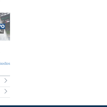
l
l
isodios