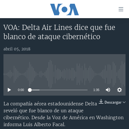
Enlaces
para
accesibilidad
VOA: Delta Air Lines dice que fue
Salte
AMÉRICA DEL NORTE
blanco de ataque cibernético
al
ELECCIONES EEUU 2024
EEUU
contenido
abril 05, 2018
principal
VOA VERIFICA
MÉXICO
ELECCIONES EEUU
Salte
AMÉRICA LATINA
HAITÍ
VOTO DIVIDIDO
VOA VERIFICA UCRANIA/RUSIA
al
navegador
CHINA EN AMÉRICA LATINA
VOA VERIFICA INMIGRACIÓN
ARGENTINA
No media source currently available
principal
CENTROAMÉRICA
VOA VERIFICA AMÉRICA LATINA
BOLIVIA
Salte
0:00
1:35
a
OTRAS SECCIONES
COLOMBIA
COSTA RICA
búsqueda
ESPECIALES DE LA VOA
CHILE
EL SALVADOR
INMIGRACIÓN
Descargar
La compañía aérea estadounidense Delta
reveló que fue blanco de un ataque
LIBERTAD DE PRENSA
PERÚ
GUATEMALA
LIBERTAD DE PRENSA
cibernético. Desde la Voz de América en Washington
UCRANIA
ECUADOR
HONDURAS
MUNDO
informa Luis Alberto Facal.