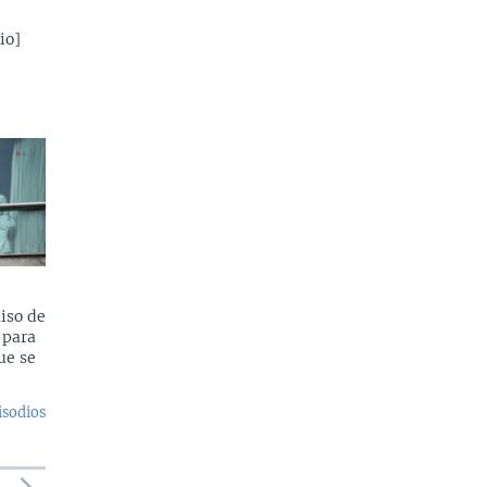
io]
iso de
 para
ue se
isodios