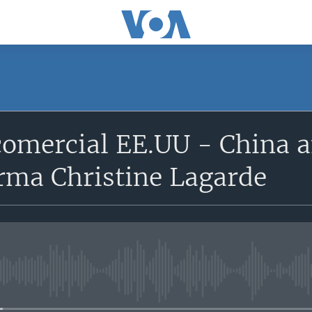
 comercial EE.UU - China
irma Christine Lagarde
No media source currently avail