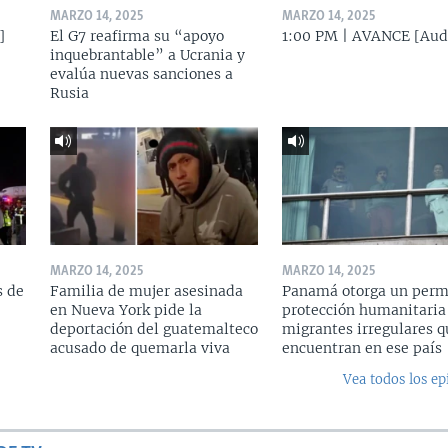
MARZO 14, 2025
MARZO 14, 2025
]
El G7 reafirma su “apoyo
1:00 PM | AVANCE [Aud
inquebrantable” a Ucrania y
evalúa nuevas sanciones a
Rusia
MARZO 14, 2025
MARZO 14, 2025
s de
Familia de mujer asesinada
Panamá otorga un perm
en Nueva York pide la
protección humanitaria
deportación del guatemalteco
migrantes irregulares q
acusado de quemarla viva
encuentran en ese país
Vea todos los ep