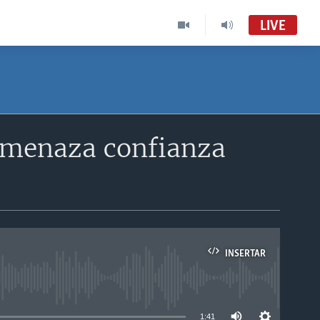
LIVE
 amenaza confianza
INSERTAR
able
1:41