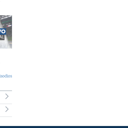
l
l
isodios