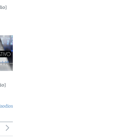
io]
io]
isodios