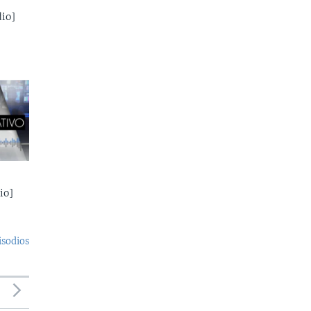
io]
io]
isodios