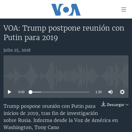
Enlaces
para
accesibilidad
VOA: Trump postpone reunión con
Salte
AMÉRICA DEL NORTE
Putin para 2019
al
ELECCIONES EEUU 2024
EEUU
contenido
julio 25, 2018
principal
VOA VERIFICA
MÉXICO
ELECCIONES EEUU
Salte
AMÉRICA LATINA
HAITÍ
VOTO DIVIDIDO
VOA VERIFICA UCRANIA/RUSIA
al
navegador
CHINA EN AMÉRICA LATINA
VOA VERIFICA INMIGRACIÓN
ARGENTINA
No media source currently available
principal
CENTROAMÉRICA
VOA VERIFICA AMÉRICA LATINA
BOLIVIA
Salte
0:00
1:30
a
OTRAS SECCIONES
COLOMBIA
COSTA RICA
búsqueda
ESPECIALES DE LA VOA
CHILE
EL SALVADOR
INMIGRACIÓN
Descargar
Trump pospone reunión con Putin para
inicios de 2019, tras fin de investigación
LIBERTAD DE PRENSA
PERÚ
GUATEMALA
LIBERTAD DE PRENSA
sobre Rusia. Informa desde la Voz de América en
UCRANIA
ECUADOR
HONDURAS
MUNDO
Washington, Tony Cano