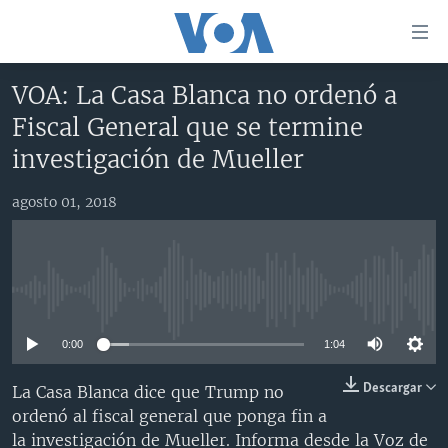
Enlaces
para
accesibilidad
VOA: La Casa Blanca no ordenó a
Salte
AMÉRICA DEL NORTE
Fiscal General que se termine
al
ELECCIONES EEUU 2024
EEUU
investigación de Mueller
contenido
principal
VOA VERIFICA
MÉXICO
ELECCIONES EEUU
Salte
agosto 01, 2018
AMÉRICA LATINA
HAITÍ
VOTO DIVIDIDO
VOA VERIFICA UCRANIA/RUSIA
al
navegador
CHINA EN AMÉRICA LATINA
VOA VERIFICA INMIGRACIÓN
ARGENTINA
principal
CENTROAMÉRICA
VOA VERIFICA AMÉRICA LATINA
BOLIVIA
Salte
No media source currently available
a
OTRAS SECCIONES
COLOMBIA
COSTA RICA
búsqueda
0:00
1:04
ESPECIALES DE LA VOA
CHILE
EL SALVADOR
INMIGRACIÓN
Descargar
La Casa Blanca dice que Trump no
LIBERTAD DE PRENSA
PERÚ
GUATEMALA
LIBERTAD DE PRENSA
ordenó al fiscal general que ponga fin a
UCRANIA
ECUADOR
HONDURAS
MUNDO
la investigación de Mueller. Informa desde la Voz de