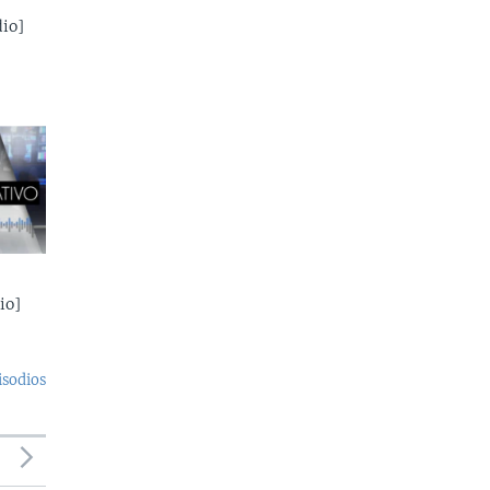
io]
io]
isodios