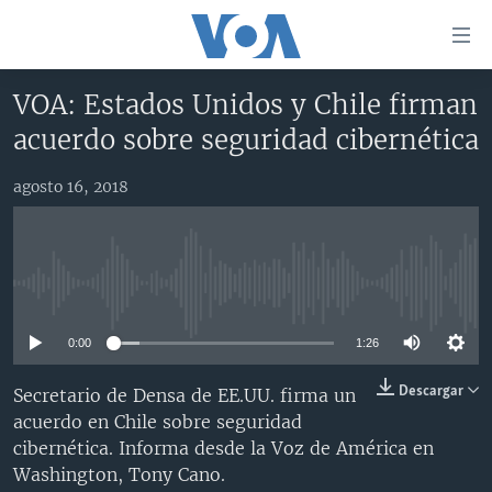
Enlaces
para
accesibilidad
VOA: Estados Unidos y Chile firman
Salte
AMÉRICA DEL NORTE
acuerdo sobre seguridad cibernética
al
ELECCIONES EEUU 2024
EEUU
contenido
agosto 16, 2018
principal
VOA VERIFICA
MÉXICO
ELECCIONES EEUU
Salte
AMÉRICA LATINA
HAITÍ
VOTO DIVIDIDO
VOA VERIFICA UCRANIA/RUSIA
al
navegador
CHINA EN AMÉRICA LATINA
VOA VERIFICA INMIGRACIÓN
ARGENTINA
No media source currently available
principal
CENTROAMÉRICA
VOA VERIFICA AMÉRICA LATINA
BOLIVIA
Salte
0:00
1:26
a
OTRAS SECCIONES
COLOMBIA
COSTA RICA
búsqueda
ESPECIALES DE LA VOA
CHILE
EL SALVADOR
INMIGRACIÓN
Descargar
Secretario de Densa de EE.UU. firma un
acuerdo en Chile sobre seguridad
LIBERTAD DE PRENSA
PERÚ
GUATEMALA
LIBERTAD DE PRENSA
cibernética. Informa desde la Voz de América en
UCRANIA
ECUADOR
HONDURAS
MUNDO
Washington, Tony Cano.