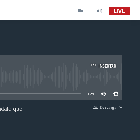
LIVE
INSERTAR
able
1:34
Descargar
ndalo que
INSERTAR