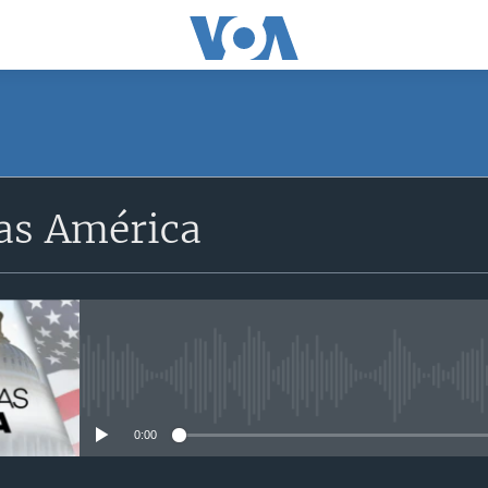
SUSCRÍBETE
as América
Apple Podcasts
Suscríbase
No media source currently avail
0:00