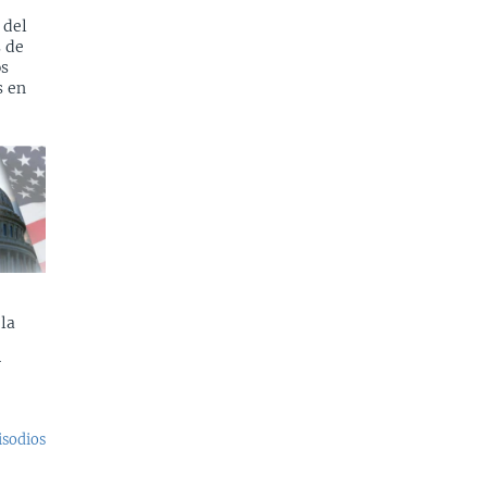
 del
s de
os
s en
la
y
isodios