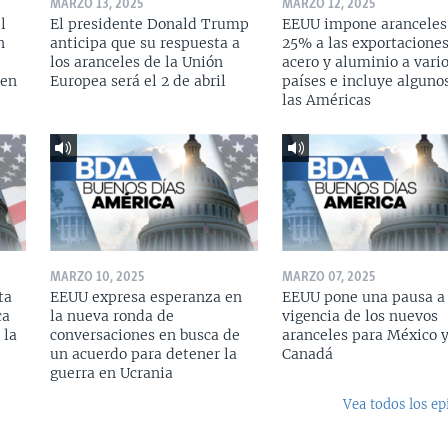
MARZO 13, 2025
MARZO 12, 2025
l
El presidente Donald Trump
EEUU impone aranceles
n
anticipa que su respuesta a
25% a las exportacione
los aranceles de la Unión
acero y aluminio a vari
 en
Europea será el 2 de abril
países e incluye alguno
las Américas
MARZO 10, 2025
MARZO 07, 2025
ta
EEUU expresa esperanza en
EEUU pone una pausa a 
ca
la nueva ronda de
vigencia de los nuevos
 la
conversaciones en busca de
aranceles para México 
un acuerdo para detener la
Canadá
guerra en Ucrania
Vea todos los ep