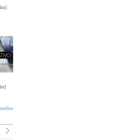
io]
io]
isodios