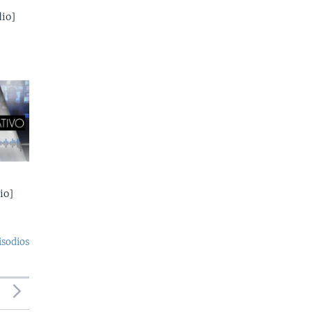
io]
io]
isodios