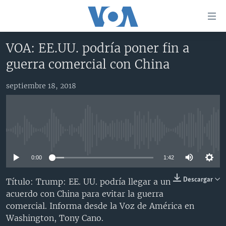
Enlaces
para
accesibilidad
VOA: EE.UU. podría poner fin a
Salte
AMÉRICA DEL NORTE
guerra comercial con China
al
ELECCIONES EEUU 2024
EEUU
contenido
septiembre 18, 2018
principal
VOA VERIFICA
MÉXICO
ELECCIONES EEUU
Salte
AMÉRICA LATINA
HAITÍ
VOTO DIVIDIDO
VOA VERIFICA UCRANIA/RUSIA
al
navegador
CHINA EN AMÉRICA LATINA
VOA VERIFICA INMIGRACIÓN
ARGENTINA
No media source currently available
principal
CENTROAMÉRICA
VOA VERIFICA AMÉRICA LATINA
BOLIVIA
Salte
0:00
1:42
a
OTRAS SECCIONES
COLOMBIA
COSTA RICA
búsqueda
ESPECIALES DE LA VOA
CHILE
EL SALVADOR
INMIGRACIÓN
Descargar
Título: Trump: EE. UU. podría llegar a un
acuerdo con China para evitar la guerra
LIBERTAD DE PRENSA
PERÚ
GUATEMALA
LIBERTAD DE PRENSA
comercial. Informa desde la Voz de América en
UCRANIA
ECUADOR
HONDURAS
MUNDO
Washington, Tony Cano.