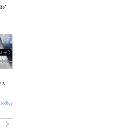
io]
io]
isodios