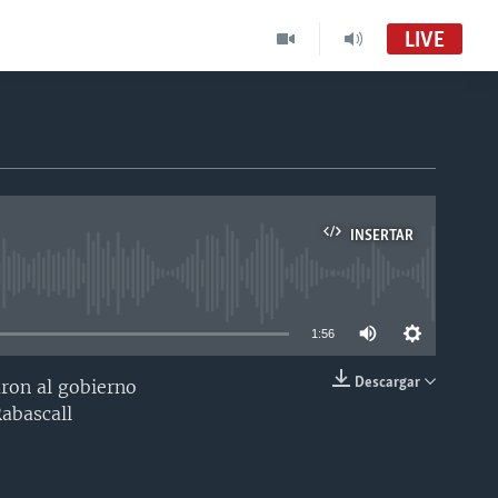
LIVE
INSERTAR
able
1:56
Descargar
ron al gobierno
INSERTAR
Rabascall