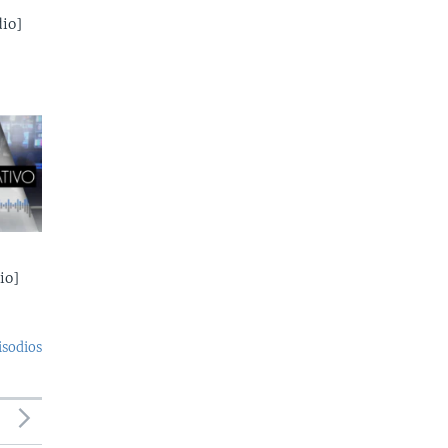
io]
io]
isodios