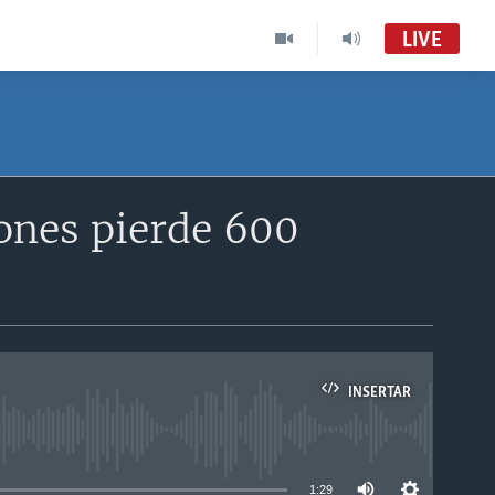
LIVE
Jones pierde 600
INSERTAR
able
1:29