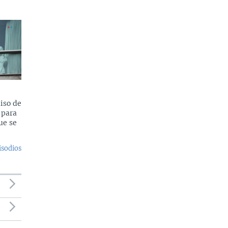
iso de
 para
ue se
isodios