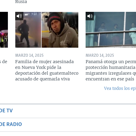
Rusia
MARZO 14, 2025
MARZO 14, 2025
s de
Familia de mujer asesinada
Panamá otorga un perm
en Nueva York pide la
protección humanitaria
deportación del guatemalteco
migrantes irregulares q
acusado de quemarla viva
encuentran en ese país
Vea todos los ep
DE TV
DE RADIO