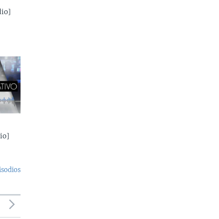
io]
io]
isodios