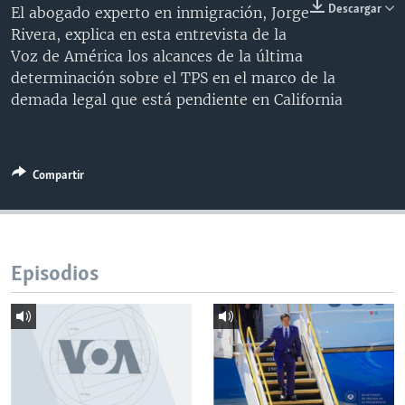
Descargar
El abogado experto en inmigración, Jorge
MULTIMEDIA
VENEZUELA
NICARAGUA
ECONOMÍA
Rivera, explica en esta entrevista de la
PROGRAMAS TV
BRASIL
ENTRETENIMIENTO Y CULTURA
VIDEOS
Voz de América los alcances de la última
determinación sobre el TPS en el marco de la
RADIO
TECNOLOGÍA
FOTOGRAFÍA
EL MUNDO AL DÍA
demada legal que está pendiente en California
DIRECT
DEPORTES
AUDIOS
FORO INTERAMERICANO
AVANCE INFORMATIVO
DOCUMENTALES DE LA VOA
CIENCIA Y SALUD
VISIÓN 360
AUDIONOTICIAS
Compartir
LAS CLAVES
BUENOS DÍAS AMÉRICA
Learning English
PANORAMA
ESTADOS UNIDOS AL DÍA
SÍGANOS
EL MUNDO AL DÍA [RADIO]
Episodios
FORO [RADIO]
DEPORTIVO INTERNACIONAL
Idiomas
NOTA ECONÓMICA
ENTRETENIMIENTO