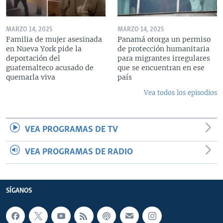
MARZO 14, 2025
MARZO 14, 2025
Familia de mujer asesinada
Panamá otorga un permiso
en Nueva York pide la
de protección humanitaria
deportación del
para migrantes irregulares
guatemalteco acusado de
que se encuentran en ese
quemarla viva
país
Vea todos los episodios
VEA PROGRAMAS DE TV
VEA PROGRAMAS DE RADIO
SÍGANOS