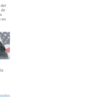
 del
s de
os
s en
la
y
isodios