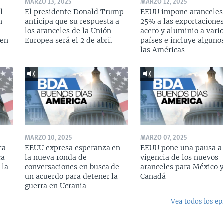
MARZO 13, 2025
MARZO 12, 2025
l
El presidente Donald Trump
EEUU impone aranceles
n
anticipa que su respuesta a
25% a las exportacione
los aranceles de la Unión
acero y aluminio a vari
 en
Europea será el 2 de abril
países e incluye alguno
las Américas
MARZO 10, 2025
MARZO 07, 2025
ta
EEUU expresa esperanza en
EEUU pone una pausa a 
ca
la nueva ronda de
vigencia de los nuevos
 la
conversaciones en busca de
aranceles para México 
un acuerdo para detener la
Canadá
guerra en Ucrania
Vea todos los ep