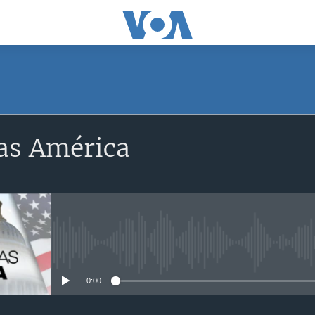
SUSCRÍBETE
as América
Apple Podcasts
Suscríbase
No media source currently avail
0:00