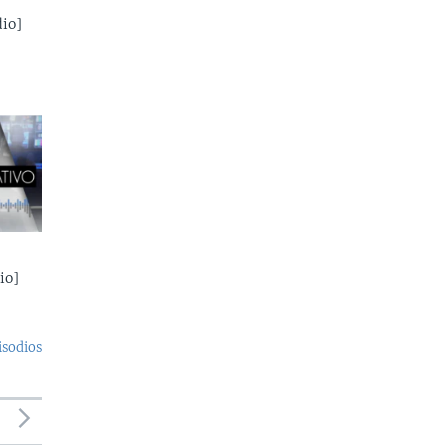
io]
io]
isodios