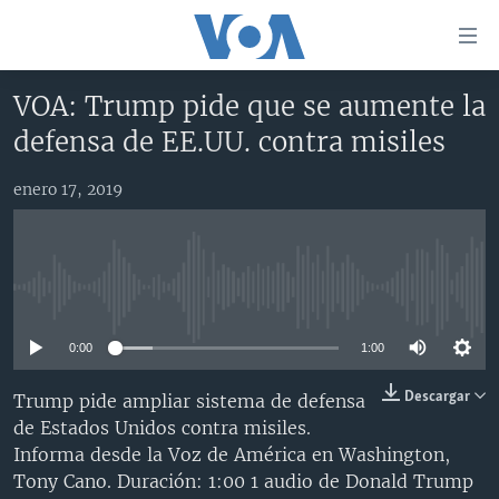
Enlaces
para
accesibilidad
VOA: Trump pide que se aumente la
Salte
AMÉRICA DEL NORTE
defensa de EE.UU. contra misiles
al
ELECCIONES EEUU 2024
EEUU
contenido
enero 17, 2019
principal
VOA VERIFICA
MÉXICO
ELECCIONES EEUU
Salte
AMÉRICA LATINA
HAITÍ
VOTO DIVIDIDO
VOA VERIFICA UCRANIA/RUSIA
al
navegador
CHINA EN AMÉRICA LATINA
VOA VERIFICA INMIGRACIÓN
ARGENTINA
No media source currently available
principal
CENTROAMÉRICA
VOA VERIFICA AMÉRICA LATINA
BOLIVIA
Salte
0:00
1:00
a
OTRAS SECCIONES
COLOMBIA
COSTA RICA
búsqueda
ESPECIALES DE LA VOA
CHILE
EL SALVADOR
INMIGRACIÓN
Descargar
Trump pide ampliar sistema de defensa
de Estados Unidos contra misiles.
LIBERTAD DE PRENSA
PERÚ
GUATEMALA
LIBERTAD DE PRENSA
Informa desde la Voz de América en Washington,
UCRANIA
ECUADOR
HONDURAS
MUNDO
Tony Cano. Duración: 1:00 1 audio de Donald Trump