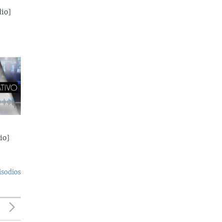
io]
io]
isodios