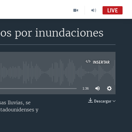
LIVE
os por inundaciones
INSERTAR
able
1:36
Descargar
s lluvias, se
INSERTAR
stadounidenses y