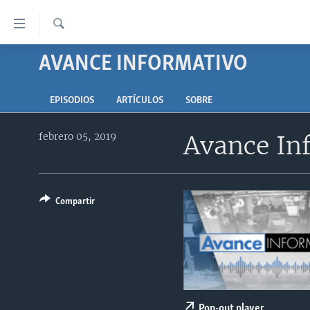
Enlaces
para
accesibilidad
Búsqueda
AVANCE INFORMATIVO
AMÉRICA DEL NORTE
Salte
ELECCIONES EEUU 2024
EEUU
al
EPISODIOS
ARTÍCULOS
SOBRE
contenido
VOA VERIFICA
MÉXICO
ELECCIONES EEUU
principal
febrero 05, 2019
Avance In
AMÉRICA LATINA
HAITÍ
VOTO DIVIDIDO
VOA VERIFICA UCRANIA/RUSIA
Salte
al
CHINA EN AMÉRICA LATINA
VOA VERIFICA INMIGRACIÓN
ARGENTINA
navegador
CENTROAMÉRICA
VOA VERIFICA AMÉRICA LATINA
BOLIVIA
principal
Compartir
Salte
OTRAS SECCIONES
COLOMBIA
COSTA RICA
a
ESPECIALES DE LA VOA
CHILE
EL SALVADOR
INMIGRACIÓN
búsqueda
LIBERTAD DE PRENSA
PERÚ
GUATEMALA
LIBERTAD DE PRENSA
UCRANIA
ECUADOR
HONDURAS
MUNDO
Pop-out player