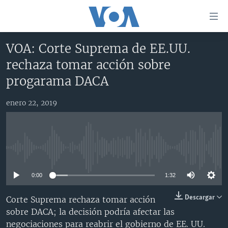
Enlaces
para
accesibilidad
VOA: Corte Suprema de EE.UU.
Salte
AMÉRICA DEL NORTE
rechaza tomar acción sobre
al
ELECCIONES EEUU 2024
EEUU
progarama DACA
contenido
principal
VOA VERIFICA
MÉXICO
ELECCIONES EEUU
Salte
enero 22, 2019
AMÉRICA LATINA
HAITÍ
VOTO DIVIDIDO
VOA VERIFICA UCRANIA/RUSIA
al
navegador
CHINA EN AMÉRICA LATINA
VOA VERIFICA INMIGRACIÓN
ARGENTINA
principal
CENTROAMÉRICA
VOA VERIFICA AMÉRICA LATINA
BOLIVIA
Salte
No media source currently available
a
OTRAS SECCIONES
COLOMBIA
COSTA RICA
búsqueda
0:00
1:32
ESPECIALES DE LA VOA
CHILE
EL SALVADOR
INMIGRACIÓN
Descargar
Corte Suprema rechaza tomar acción
LIBERTAD DE PRENSA
PERÚ
GUATEMALA
LIBERTAD DE PRENSA
sobre DACA; la decisión podría afectar las
UCRANIA
ECUADOR
HONDURAS
MUNDO
negociaciones para reabrir el gobierno de EE. UU.