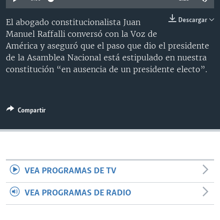
MULTIMEDIA
VENEZUELA
NICARAGUA
ECONOMÍA
Descargar
El abogado constitucionalista Juan
PROGRAMAS TV
BRASIL
ENTRETENIMIENTO Y CULTURA
VIDEOS
Manuel Raffalli conversó con la Voz de
RADIO
TECNOLOGÍA
FOTOGRAFÍA
EL MUNDO AL DÍA
América y aseguró que el paso que dio el presidente
de la Asamblea Nacional está estipulado en nuestra
DIRECT
DEPORTES
AUDIOS
FORO INTERAMERICANO
AVANCE INFORMATIVO
constitución “en ausencia de un presidente electo”.
DOCUMENTALES DE LA VOA
CIENCIA Y SALUD
VISIÓN 360
AUDIONOTICIAS
LAS CLAVES
BUENOS DÍAS AMÉRICA
Learning English
Compartir
PANORAMA
ESTADOS UNIDOS AL DÍA
SÍGANOS
EL MUNDO AL DÍA [RADIO]
FORO [RADIO]
DEPORTIVO INTERNACIONAL
VEA PROGRAMAS DE TV
Idiomas
NOTA ECONÓMICA
VEA PROGRAMAS DE RADIO
ENTRETENIMIENTO